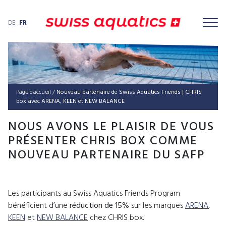
DE
FR
Page d'accueil
/
Nou­veau par­ten­aire de Swiss Aqua­tics Fri­ends | CHRIS
box avec ARE­NA, KEEN et NEW BALANCE
NOUS AVONS LE PLAISIR DE VOUS
PRÉSENTER CHRIS BOX COMME
NOUVEAU PARTENAIRE DU SAFP
Les participants au Swiss Aquatics Friends Program
bénéficient d’une
réduction de 15%
sur les marques
ARENA
,
KEEN
et
NEW BALANCE
chez CHRIS box.