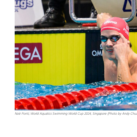
Noè Ponti, World Aquatics Swimming World Cup 2024, Singapore (Photo by Andy Chua