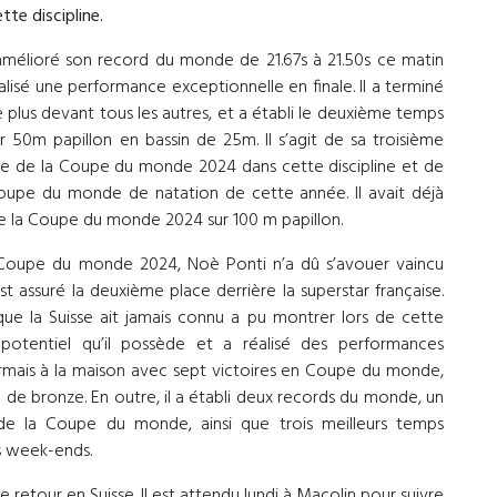
e discipline.
t amélioré son record du monde de 21.67s à 21.50s ce matin
alisé une performance exceptionnelle en finale. Il a terminé
e plus devant tous les autres, et a établi le deuxième temps
sur 50m papillon en bassin de 25m. Il s’agit de sa troisième
ape de la Coupe du monde 2024 dans cette discipline et de
upe du monde de natation de cette année. Il avait déjà
e la Coupe du monde 2024 sur 100 m papillon.
 Coupe du monde 2024, Noè Ponti n’a dû s’avouer vaincu
 assuré la deuxième place derrière la superstar française.
que la Suisse ait jamais connu a pu montrer lors de cette
tentiel qu’il possède et a réalisé des performances
sormais à la maison avec sept victoires en Coupe du monde,
 de bronze. En outre, il a établi deux records du monde, un
de la Coupe du monde, ainsi que trois meilleurs temps
s week-ends.
 retour en Suisse. Il est attendu lundi à Macolin pour suivre