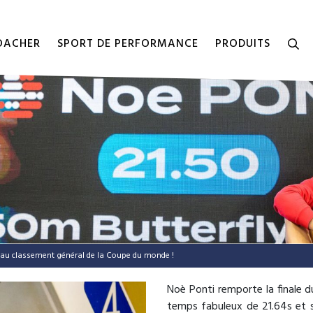
COACHER
SPORT DE PERFORMANCE
PRODUITS
 au classement général de la Coupe du monde !
Noè Ponti remporte la finale 
temps fabuleux de 21.64s et s’