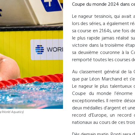
Coupe du monde 2024 dans cett
Le nageur tessinois, qui avai
lors des séries, a également ré
sa course en 21.64s, une fois d
le plus rapide jamais réalisé 
victoire dans la troisième ét
sa deuxième couronne à la Co
remporté toutes les courses d
Au classement général de la
que par Léon Marchand et s’est
Le nageur le plus talentueux 
Coupe du monde l’énorme po
exceptionnelles. Il rentre dé
deux médailles d’argent et une
/World Aquatics)
record d’Europe, un record 
nationaux au cours de ces troi
Dès demain matin, Ponti sera de