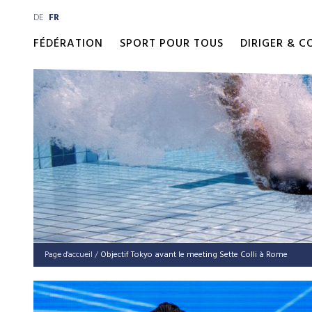
DE
FR
FÉDÉRATION
SPORT POUR TOUS
DIRIGER & 
Page d'accueil
/
Objec­tif Tokyo avant le mee­ting Sette Col­li à Rome