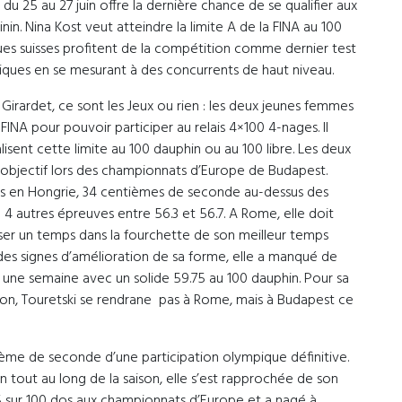
u 25 au 27 juin offre la dernière chance de se qualifier aux
nin. Nina Kost veut atteindre la limite A de la FINA au 100
ues suisses profitent de la compétition comme dernier test
iques en se mesurant à des concurrents de haut niveau.
Girardet, ce sont les Jeux ou rien : les deux jeunes femmes
 FINA pour pouvoir participer au relais 4×100 4-nages. Il
lisent cette limite au 100 dauphin ou au 100 libre. Les deux
objectif lors des championnats d’Europe de Budapest.
s en Hongrie, 34 centièmes de seconde au-dessus des
é 4 autres épreuves entre 56.3 et 56.7. A Rome, elle doit
iser un temps dans la fourchette de son meilleur temps
 des signes d’amélioration de sa forme, elle a manqué de
a une semaine avec un solide 59.75 au 100 dauphin. Pour sa
ion, Touretski se rendrane pas à Rome, mais à Budapest ce
xième de seconde d’une participation olympique définitive.
 tout au long de la saison, elle s’est rapprochée de son
5 sur 100 dos aux championnats d’Europe et a nagé à