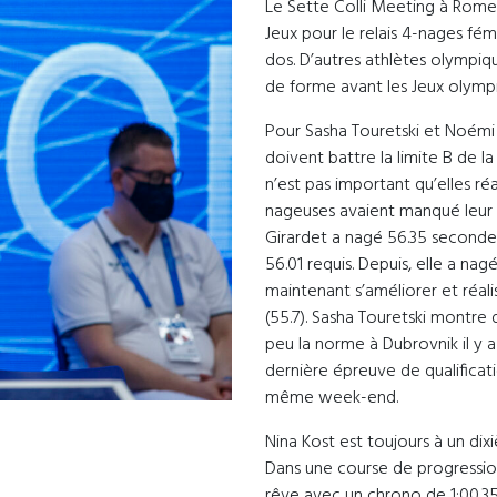
Le Sette Colli Meeting à Rome d
Jeux pour le relais 4-nages fémi
dos. D’autres athlètes olympiq
de forme avant les Jeux olymp
Pour Sasha Touretski et Noémi 
doivent battre la limite B de la
n’est pas important qu’elles réa
nageuses avaient manqué leur 
Girardet a nagé 56.35 seconde
56.01 requis. Depuis, elle a nag
maintenant s’améliorer et réal
(55.7). Sasha Touretski montre
peu la norme à Dubrovnik il y 
dernière épreuve de qualificat
même week-end.
Nina Kost est toujours à un di
Dans une course de progression
rêve avec un chrono de 1:00.3