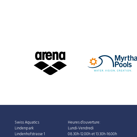
Swiss Aquatics
Heures d’ouverture:
Lindenpark
Lundi-Vendredi
Lindenhofstrasse 1
08.30h-12.00h et 13.30h-16.00h