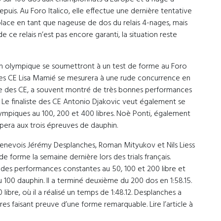
 depuis. Au Foro Italico, elle effectue une dernière tentative
lace en tant que nageuse de dos du relais 4-nages, mais
 ce relais n’est pas encore garanti, la situation reste
ion olympique se soumettront à un test de forme au Foro
 des CE Lisa Mamié se mesurera à une rude concurrence en
ste des CE, a souvent montré de très bonnes performances
 Le finaliste des CE Antonio Djakovic veut également se
ympiques au 100, 200 et 400 libres. Noè Ponti, également
cipera aux trois épreuves de dauphin.
genevois Jérémy Desplanches, Roman Mityukov et Nils Liess
e forme la semaine dernière lors des trials français.
des performances constantes au 50, 100 et 200 libre et
au 100 dauphin. Il a terminé deuxième du 200 dos en 1:58.15.
0 libre, où il a réalisé un temps de 1:48.12. Desplanches a
res faisant preuve d’une forme remarquable. Lire l’article à