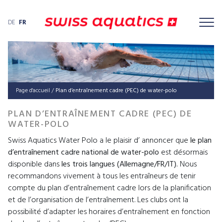
DE
FR
Page d'accueil
/
Plan d’en­traî­ne­ment cad­re (PEC) de water-polo
PLAN D’ENTRAÎNEMENT CADRE (PEC) DE
WATER-POLO
Swiss Aquatics Water Polo a le plaisir d’ annoncer que
le plan
d’entraînement cadre
national de water-polo
est désormais
disponible dans
les trois langues (Allemagne/FR/IT).
Nous
recommandons vivement à tous les entraîneurs de tenir
compte du plan d’entraînement cadre lors de la planification
et de l’organisation de l’entraînement. Les clubs ont la
possibilité d’adapter les horaires d’entraînement en fonction