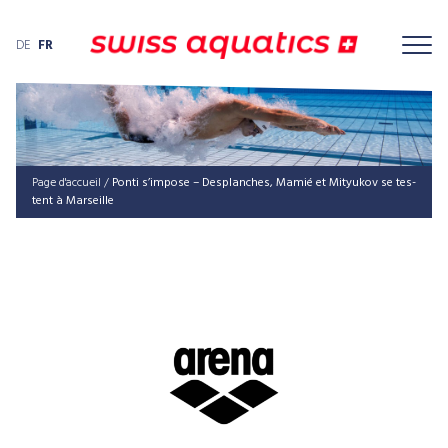
DE
FR
Page d'accueil
/
Pon­ti s’im­po­se – Des­plan­ches, Mamié et Mity­u­kov se tes­
tent à Marseille