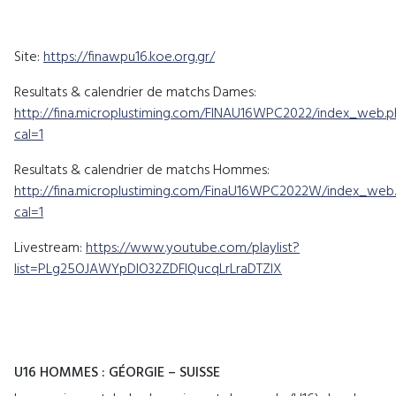
Site:
https://finawpu16.koe.org.gr/
Resultats & calendrier de matchs Dames:
http://fina.microplustiming.com/FINAU16WPC2022/index_web.
cal=1
Resultats & calendrier de matchs Hommes:
http://fina.microplustiming.com/FinaU16WPC2022W/index_web
cal=1
Livestream:
https://www.youtube.com/playlist?
list=PLg25OJAWYpDIO32ZDFIQucqLrLraDTZIX
U16 HOMMES : GÉORGIE – SUISSE