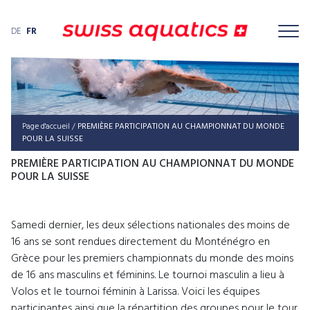
DE
FR
Page d'accueil
/
PRE­MIÈ­RE PAR­TI­CI­PA­TI­ON AU CHAM­PION­NAT DU MON­DE
POUR LA SUISSE
PREMIÈRE PARTICIPATION AU CHAMPIONNAT DU MONDE
POUR LA SUISSE
Samedi dernier, les deux sélections nationales des moins de
16 ans se sont rendues directement du Monténégro en
Grèce pour les premiers championnats du monde des moins
de 16 ans masculins et féminins. Le tournoi masculin a lieu à
Volos et le tournoi féminin à Larissa. Voici les équipes
participantes ainsi que la répartition des groupes pour le tour