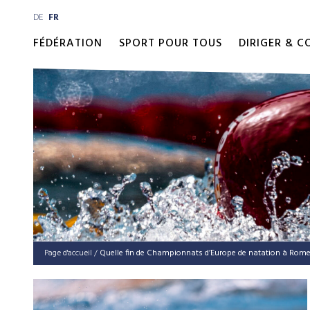
DE
FR
FÉDÉRATION
SPORT POUR TOUS
DIRIGER & 
Page d'accueil
/
Quel­le fin de Cham­pion­nats d’Eu­ro­pe de nata­ti­on à Rome