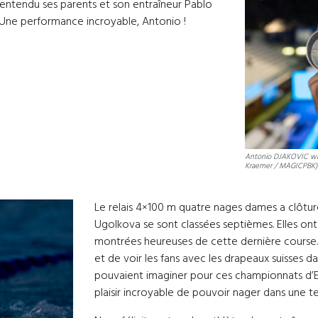
vait entendu ses parents et son entraîneur Pablo
 ! Une performance incroyable, Antonio !
Antonio DJAKOVIC with
Kraemer / MAGICPBK)
Le relais 4×100 m quatre nages dames a clôturé 
Ugolkova se sont classées septièmes. Elles ont
montrées heureuses de cette dernière course. E
et de voir les fans avec les drapeaux suisses dan
pouvaient imaginer pour ces championnats d’E
plaisir incroyable de pouvoir nager dans une t