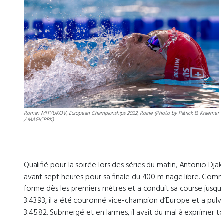
Roman MITYUKOV, European Championships 2022, Rome (Photo by Patrick B. Kraemer
/ MAGICPBK)
Qualifié pour la soirée lors des séries du matin, Antonio Dj
avant sept heures pour sa finale du 400 m nage libre. Comm
forme dès les premiers mètres et a conduit sa course jusqu
3:43.93, il a été couronné vice-champion d’Europe et a pulv
3:45.82. Submergé et en larmes, il avait du mal à exprimer t