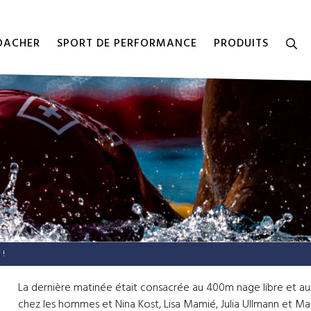
COACHER
SPORT DE PERFORMANCE
PRODUITS
 !
La dernière matinée était consacrée au 400m nage libre et au 
chez les hommes et Nina Kost, Lisa Mamié, Julia Ullmann et M