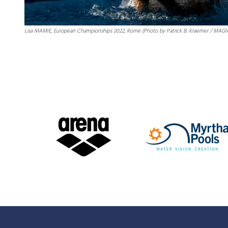
Lisa MAMIE, European Championships 2022, Rome (Photo by Patrick B. Kraemer / MAG