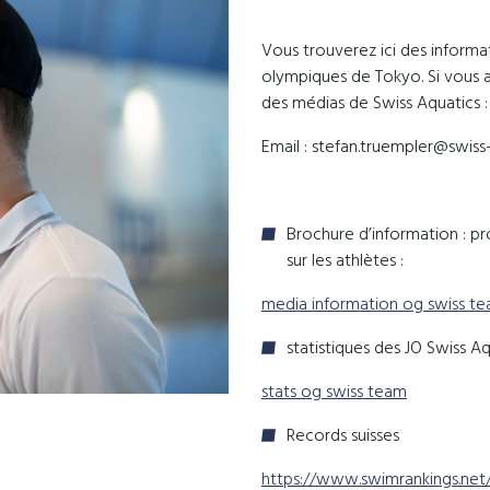
Vous trouverez ici des informat
olympiques de Tokyo. Si vous a
des médias de Swiss Aquatics :
Email : stefan.truempler@swiss-
Brochure d’information : pr
sur les athlètes :
media information og swiss te
statistiques des JO Swiss A
stats og swiss team
Records suisses
https://www.swimrankings.net