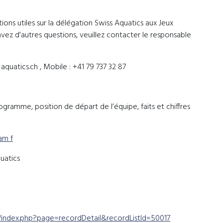
ions utiles sur la délégation Swiss Aquatics aux Jeux
vez d’autres questions, veuillez contacter le responsable
aquatics.ch , Mobile : +41 79 737 32 87
ogramme, position de départ de l’équipe, faits et chiffres
am f
quatics
/index.php?page=recordDetail&recordListId=50017