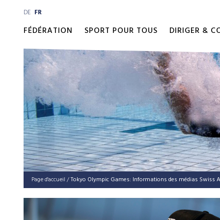
DE
FR
FÉDÉRATION
SPORT POUR TOUS
DIRIGER & 
Page d'accueil
/
Tokyo Olym­pic Games: Infor­ma­ti­ons des médi­as Swiss 