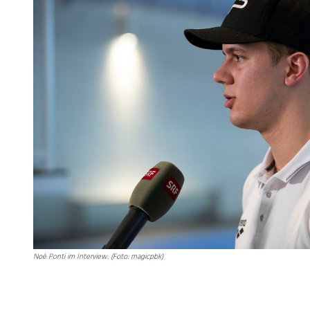
Noè Ponti im Interview. (Foto: magicpbk)