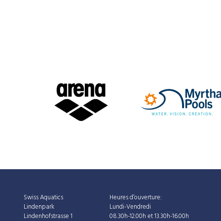
Swiss Aquatics
Heures d’ouverture:
Lindenpark
Lundi-Vendredi
Lindenhofstrasse 1
08.30h-12.00h et 13.30h-16.00h