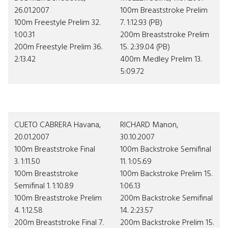
26.01.2007
100m Breaststroke Prelim
100m Freestyle Prelim 32.
7. 1:12.93 (PB)
1:00.31
200m Breaststroke Prelim
200m Freestyle Prelim 36.
15. 2:39.04 (PB)
2:13.42
400m Medley Prelim 13.
5:09.72
CUETO CABRERA Havana,
RICHARD Manon,
20.01.2007
30.10.2007
100m Breaststroke Final
100m Backstroke Semifinal
3. 1:11.50
11. 1:05.69
100m Breaststroke
100m Backstroke Prelim 15.
Semifinal 1. 1:10.89
1:06.13
100m Breaststroke Prelim
200m Backstroke Semifinal
4. 1:12.58
14. 2:23.57
200m Breaststroke Final 7.
200m Backstroke Prelim 15.