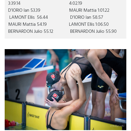
3:39.14
4:02.19
D’IORIO Ian 53.39
MAURI Mattia 1:01.22
LAMONT Ellis 56.44
D’IORIO Ian 58.57
MAURI Mattia 54.19
LAMONT Ellis 1:06.50
BERNARDON Julio 55.12
BERNARDON Julio 55.90