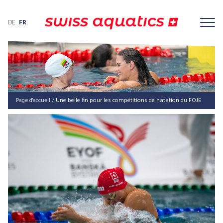
DE
FR
Page d'accueil
/
Une belle fin pour les com­pé­ti­tions de nata­tion du FOJE