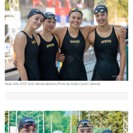
Relay Girls, EYOF 2022, Banska Bystrica (Photo by Roldy Cueto Cabrera)