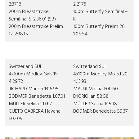
2:37.18
2:21.76
200m Breaststroke
100m Butterfly Semifinal –
Semifinal 5. 2:36.01 (SB)
R –
200m Breaststroke Prelim
100m Butterfly Prelim 26.
12. 2:38.15
1:05.54
Switzerland SUI
Switzerland SUI
4x100m Medley Girls 15.
4x100m Medley Mixed 20.
4:29.72
4:13.93
RICHARD Manon 1:06.95
M
AURI Mattia 1:00.60
BODMER Benedetta 1:07.01
D’IORIO Ian 58.58
MÜLLER Selina 1:13.67
MÜLLER Selina 1:15.38
CUETO CABRERA Havana
BODMER Benedetta 59.37
1:02.09