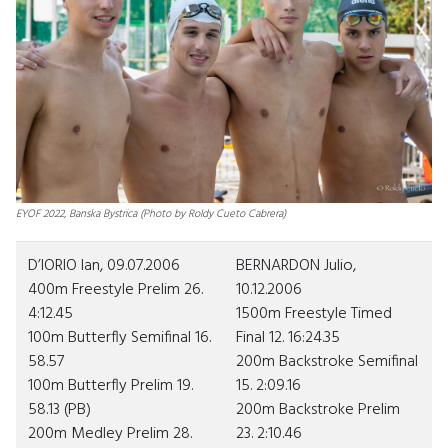
EYOF 2022, Banska Bystrica (Photo by Roldy Cueto Cabrera)
D’IORIO Ian, 09.07.2006
BERNARDON Julio,
400m Freestyle Prelim 26.
10.12.2006
4:12.45
1500m Freestyle Timed
100m Butterfly Semifinal 16.
Final 12. 16:24.35
58.57
200m Backstroke Semifinal
100m Butterfly Prelim 19.
15. 2:09.16
58.13 (PB)
200m Backstroke Prelim
200m Medley Prelim 28.
23. 2:10.46