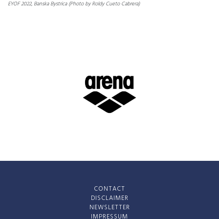
EYOF 2022, Banska Bystrica (Photo by Roldy Cueto Cabrera)
CONTACT
DISCLAIMER
NEWSLETTER
IMPRESSUM