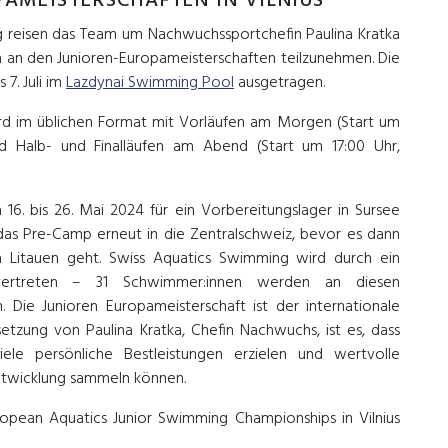
PAMEISTERSCHAFTEN IN VILNIUS
g reisen das Team um Nachwuchssportchefin Paulina Kratka
um an den Junioren-Europameisterschaften teilzunehmen. Die
7. Juli im
Lazdynai Swimming Pool
ausgetragen.
ird im üblichen Format mit Vorläufen am Morgen (Start um
nd Halb- und Finalläufen am Abend (Start um 17:00 Uhr,
6. bis 26. Mai 2024 für ein Vorbereitungslager in Sursee
 das Pre-Camp erneut in die Zentralschweiz, bevor es dann
Litauen geht. Swiss Aquatics Swimming wird durch ein
vertreten – 31 Schwimmer:innen werden an diesen
. Die Junioren Europameisterschaft ist der internationale
etzung von Paulina Kratka, Chefin Nachwuchs, ist es, dass
iele persönliche Bestleistungen erzielen und wertvolle
Entwicklung sammeln können.
uropean Aquatics Junior Swimming Championships in Vilnius