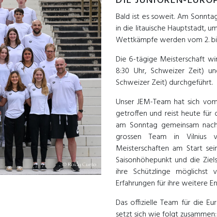
DIE JUNIOREN-EURO
Bald ist es soweit. Am Sonnta
in die litauische Hauptstadt, 
Wettkämpfe werden vom 2. bis 
Die 6-tägige Meisterschaft w
8:30 Uhr, Schweizer Zeit) u
Schweizer Zeit) durchgeführt.
Unser JEM-Team hat sich vom 1
getroffen und reist heute für
am Sonntag gemeinsam nach 
grossen Team in Vilnius 
Meisterschaften am Start sein
Saisonhöhepunkt und die Ziels
ihre Schützlinge möglichst v
Erfahrungen für ihre weitere 
Das offizielle Team für die E
setzt sich wie folgt zusammen: