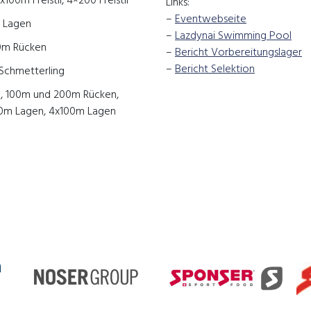
00m Freistil, 4×200 Freistil
Links:
–
Eventwebseite
m Lagen
–
Lazdynai Swimming Pool
00m Rücken
–
Bericht Vorbereitungslager
–
Bericht Selektion
Schmetterling
0m, 100m und 200m Rücken,
x100m Lagen, 4x100m Lagen