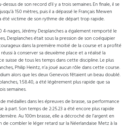
u-dessus de son record d’il y a trois semaines. En finale, il se
jusqu’à 150 mètres, puis il a dépassé le Français Mewen
été victime de son rythme de départ trop rapide.
00 4-nages, Jérémy Desplanches a également remporté le
es, Desplanches était sous la pression de son coéquipier
 courageux dans la première moitié de la course et a profité
réussi à conserver sa deuxième place et a réalisé la
 suisse de tous les temps dans cette discipline. Le plus
ches, Philip Heintz, n’a joué aucun rôle dans cette course.
podium alors que les deux Genevois fêtaient un beau doublé.
planches, 1:58.40, a été légèrement plus rapide que sa
ois semaines.
 de médailles dans les épreuves de brasse, sa performance
se à part. Son temps de 2:25.23 a été encore plus rapide
 dernière. Au 100m brasse, elle a décroché de l’argent en
n de combler le léger retard sur la Néerlandaise Metz à la