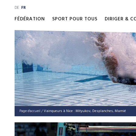
DE
FR
FÉDÉRATION
SPORT POUR TOUS
DIRIGER & 
Page d'accueil
/
Vain­queurs à Nice : Mity­u­kov, Des­plan­ches, Mamié