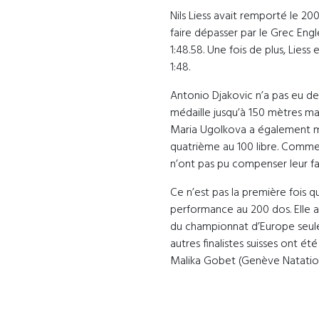
Nils Liess avait remporté le 20
faire dépasser par le Grec Eng
1:48.58. Une fois de plus, Lies
1:48.
Antonio Djakovic n’a pas eu de 
médaille jusqu’à 150 mètres ma
Maria Ugolkova a également m
quatrième au 100 libre. Comme l
n’ont pas pu compenser leur fa
Ce n’est pas la première fois 
performance au 200 dos. Elle a
du championnat d’Europe seul
autres finalistes suisses ont é
Malika Gobet (Genève Natation