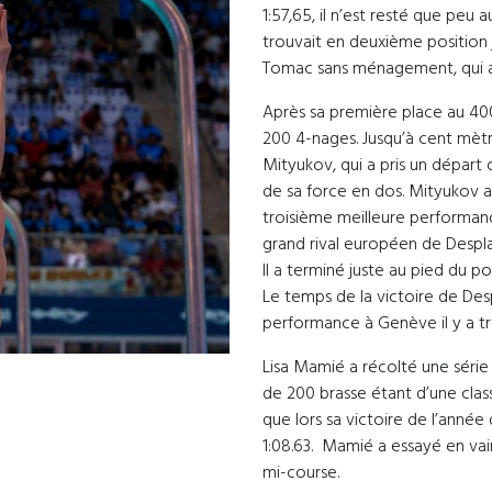
1:57,65, il n’est resté que peu a
trouvait en deuxième position 
Tomac sans ménagement, qui a 
Après sa première place au 4
200 4-nages. Jusqu’à cent mètr
Mityukov, qui a pris un départ
de sa force en dos. Mityukov a 
troisième meilleure performance
grand rival européen de Desplan
Il a terminé juste au pied du 
Le temps de la victoire de Des
performance à Genève il y a tr
Lisa Mamié a récolté une série
de 200 brasse étant d’une clas
que lors sa victoire de l’année
1:08.63. Mamié a essayé en vai
mi-course.