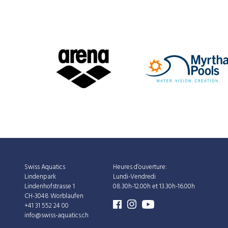
Swiss Aquatics
Heures d’ouverture:
Lindenpark
Lundi-Vendredi
Lindenhofstrasse 1
08.30h-12.00h et 13.30h-16.00h
CH-3048 Worblaufen
+41 31 552 24 00
info@swiss-aquatics.ch