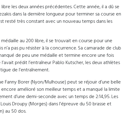
0 libre les deux années précédentes. Cette année, il a dû se
lezakis dans la dernière longueur pour terminer sa course en
s est resté très constant avec un nouveau temps dans les
médaille au 200 libre, il se trouvait en course pour une
is n’a pas pu résister à la concurrence. Sa camarade de club
anqué de peu une médaille et termine encore une fois
’avait prédit l’entraîneur Pablo Kutscher, les deux athlètes
tigue de l’entraînement.
que Fanny Borer (Nyon/Mulhouse) peut se réjouir d’une belle
 encore amélioré son meilleur temps et a manqué la limite
ement d’une demi-seconde avec un temps de 2:14,95. Les
té Louis Droupy (Morges) dans l’épreuve du 50 brasse et
) au 50 dos.