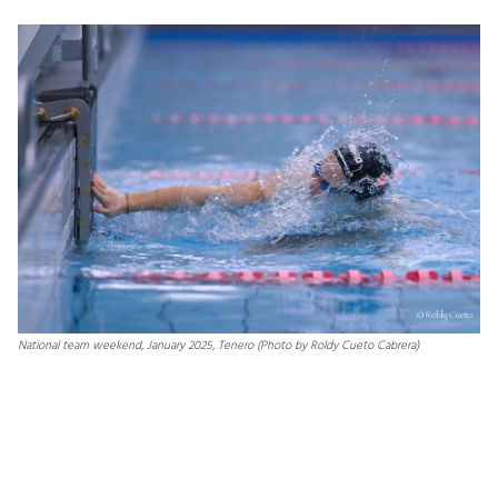
National team weekend, January 2025, Tenero (Photo by Roldy Cueto Cabrera)