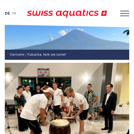
DE
FR
Startseite
/
Fuku­o­ka, here we come!