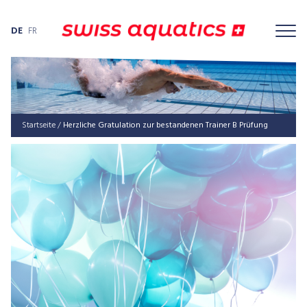
DE
FR
Startseite
/
Herz­li­che Gra­tu­la­ti­on zur bestan­de­nen Trai­ner B Prüfung