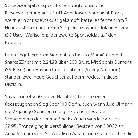
Schweizer Spitzensport-RS benötigte dazu eine
Riesensteigerung auf 2:10.41. Aber Käser wäre nicht Käser,
wenn er nicht spektakulär gekämpft hätte, es fehlten ihm 7
Hundertstelsekunden zum Sieg. Dritter wurde Jolann Bovey
(SC Uster Wallisellen), der zweite Sportsoldat auf dem
Podest.
Einen ungefährdeten Sieg gab es für Lisa Mamié (Limmat
Sharks Zürich) mit 2:24.98 über 200 Brust. Mit Sophia Dumont
(SV Basel) und Havana Cueto Cabrera (Vevey Natation)
standen zwei neue Gesichter auf dem Podest in dieser
Disziplin.
Sasha Touretski (Genève Natation) landete einen
überzeugenden Sieg über 100 Delfin, auch wenn Julia Ullmann
die 27-jährige Sprinterin nie ganz ziehen liess. Die
Schwimmerin der Limmat Sharks Zürich wurde Zweite in
58.95, Bronze ging in persönlicher Bestzeit von 1:00.32 an
Anna Vismara vom SC Aarefisch Aarau. Touretski erreichte die