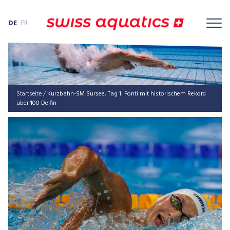
DE
FR
Startseite
/
Kurz­bahn-SM Sur­see, Tag 1: Pon­ti mit his­to­ri­schem Rekord
über 100 Delfin