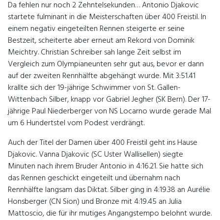
Da fehlen nur noch 2 Zehntelsekunden… Antonio Djakovic
startete fulminant in die Meisterschaften über 400 Freistil. In
einem negativ eingeteilten Rennen steigerte er seine
Bestzeit, scheiterte aber erneut am Rekord von Dominik
Meichtry. Christian Schreiber sah lange Zeit selbst im
Vergleich zum Olympianeunten sehr gut aus, bevor er dann
auf der zweiten Rennhälfte abgehängt wurde. Mit 3:51.41
krallte sich der 19-jährige Schwimmer von St. Gallen-
Wittenbach Silber, knapp vor Gabriel Jegher (SK Bern). Der 17-
jährige Paul Niederberger von NS Locarno wurde gerade Mal
um 6 Hundertstel vom Podest verdrängt.
Auch der Titel der Damen über 400 Freistil geht ins Hause
Djakovic. Vanna Djakovic (SC Uster Wallisellen) siegte
Minuten nach ihrem Bruder Antonio in 4:16.21. Sie hatte sich
das Rennen geschickt eingeteilt und übernahm nach
Rennhälfte langsam das Diktat. Silber ging in 4:19.38 an Aurélie
Honsberger (CN Sion) und Bronze mit 4:19.45 an Julia
Mattoscio, die für ihr mutiges Angangstempo belohnt wurde.