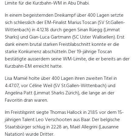
Limite für die Kurzbahn-WM in Abu Dhabi.
In einem begeisternden Dreikampf über 400 Lagen setzte
sich schliesslich der EM-Finalist Marius Toscan (SV St.Gallen-
Wittenbach) in 4:12.18 durch gegen Sinan Rüegg (Limmat
Sharks) und Gian-Luca Gartmann (SC Uster Wallisellen). Erst
dank einem brutal starken Freistilabschnitt konnte er die
starke Konkurrenz abschütteln. Der 19-jährige Toscan
bestätigte ausserdem seine WM-Limite, die er bereits an der
Kurzbahn-EM erreicht hatte.
Lisa Mamié holte über 400 Lagen ihren zweiten Titel in
4:47.07, vor Céline Weil (SV St.Gallen-Wittenbach) und
Angelina Patt (Limmat Sharks Zürich), die lange an der
Favoritin dran waren.
Im Freistilsprint siegte Thomas Hallock in 21.85 vor dem 15-
jährigen Talent Leo Verschooten aus Baar. Der belgische
Staatsbürger schlug in 22.28 an, Maël Allegrini (Lausanne
Natation) wurde Dritter.