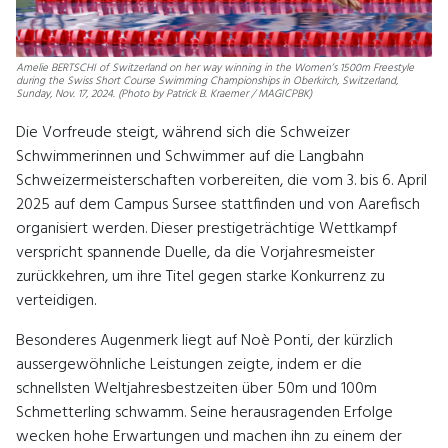
Amelie BERTSCHI of Switzerland on her way winning in the Women’s 1500m Freestyle
during the Swiss Short Course Swimming Championships in Oberkirch, Switzerland,
Sunday, Nov. 17, 2024. (Photo by Patrick B. Kraemer / MAGICPBK)
Die Vorfreude steigt, während sich die Schweizer
Schwimmerinnen und Schwimmer auf die Langbahn
Schweizermeisterschaften vorbereiten, die vom 3. bis 6. April
2025 auf dem Campus Sursee stattfinden und von Aarefisch
organisiert werden. Dieser prestigeträchtige Wettkampf
verspricht spannende Duelle, da die Vorjahresmeister
zurückkehren, um ihre Titel gegen starke Konkurrenz zu
verteidigen.
Besonderes Augenmerk liegt auf Noè Ponti, der kürzlich
aussergewöhnliche Leistungen zeigte, indem er die
schnellsten Weltjahresbestzeiten über 50m und 100m
Schmetterling schwamm. Seine herausragenden Erfolge
wecken hohe Erwartungen und machen ihn zu einem der