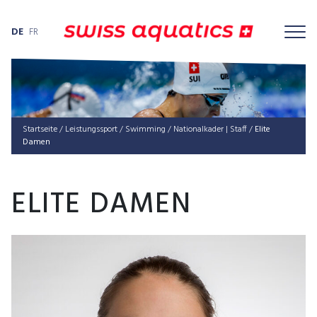
DE
FR
Startseite
/
Leis­tungs­sport
/
Swimming
/
Nationalkader | Staff
/
Elite
Damen
ELITE DAMEN