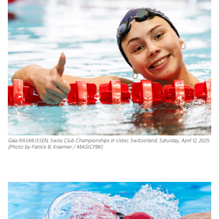
FAVORITEN
PIZZA
GREEDY
–
Gaia RASMUSSEN, Swiss Club Championships in Uster, Switzerland, Saturday, April 12, 2025.
(Photo by Patrick B. Kraemer / MAGICPBK)
SÜDAFRIKA