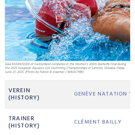
LES VERNETS
Gaia RASMUSSEN of Switzerland competes in the Women’s 200m Butterfly Final during
the 2025 European Aquatics U23 Swimming Championships in Samorin, Slovakia, Friday,
June 27, 2025. (Photo by Patrick B. Kraemer / MAGICPBK)
VEREIN
GENÈVE NATATION 18
(HISTORY)
TRAINER
CLÉMENT BAILLY
(HISTORY)