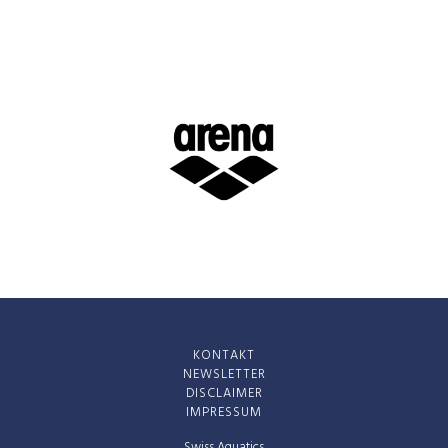
PERSÖNLICHE
SIG, SPEEDO
SPONSOREN
IN WELCHEM
ALTER UND
MIT 18 JAHREN, UM 
WARUM ICH
10 JAHREN IM ARTIST
MIT
SWIMMING DIE FREUD
WASSER WIEDER ZU
SCHWIMMEN
FINDEN
ANGEFANGEN
HABE?
WANN UND WO
HATTE ICH
VILLEFRANCHE (FRA) 
KONTAKT
MEINEN ERSTEN
OKTOBER 2022
NEWSLETTER
WETTKAMPF?
DISCLAIMER
IMPRESSUM
Swiss Aquatics