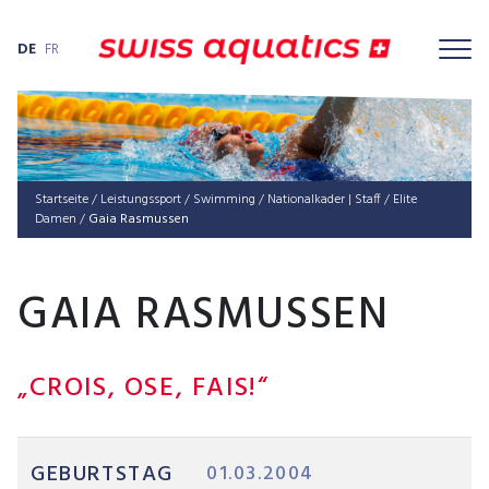
DE
FR
Startseite
/
Leis­tungs­sport
/
Swimming
/
Nationalkader | Staff
/
Elite
Damen
/
Gaia Rasmussen
GAIA RASMUSSEN
„CROIS, OSE, FAIS!“
GEBURTSTAG
01.03.2004