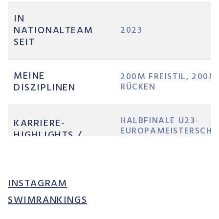
IN
NATIONALTEAM
2023
SEIT
MEINE
200M FREISTIL, 200M
DISZIPLINEN
RÜCKEN
HALBFINALE U23-
KARRIERE-
EUROPAMEISTERSCHA
HIGHLIGHTS /
FINALE WORLD
GRÖSSTE
UNIVERSITY GAMES
ERFOLGE
SCHWEIZER REKORD
INSTAGRAM
KARRIERE-ZIELE
LA 2028
SWIMRANKINGS