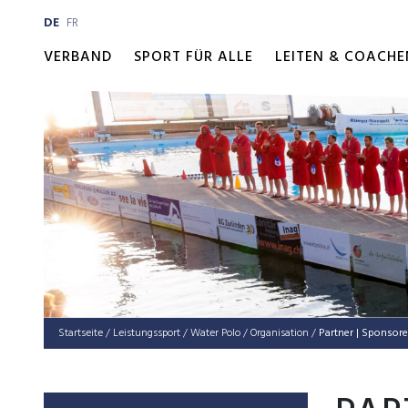
DE
FR
VERBAND
SPORT FÜR ALLE
LEITEN & COACHE
Startseite
/
Leis­tungs­sport
/
Water Polo
/
Orga­ni­sa­ti­on
/
Partner | Sponsor