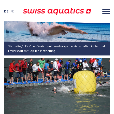
DE
FR
Startseite
/
LEN Open Water Junio­ren-Euro­pa­meis­ter­schaf­ten in Setu­bal:
Fre­de­rs­dorf mit Top Ten Platzierung