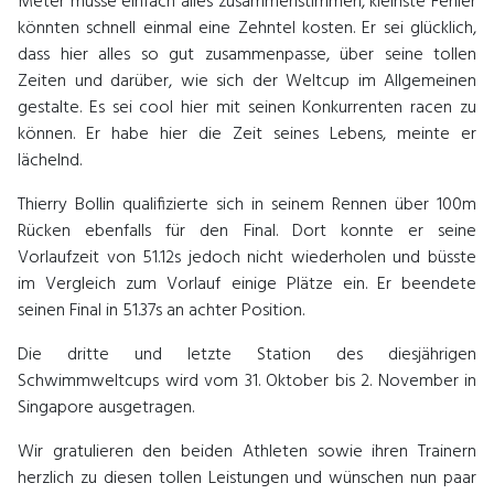
Meter müsse einfach alles zusammenstimmen, kleinste Fehler
könnten schnell einmal eine Zehntel kosten. Er sei glücklich,
dass hier alles so gut zusammenpasse, über seine tollen
Zeiten und darüber, wie sich der Weltcup im Allgemeinen
gestalte. Es sei cool hier mit seinen Konkurrenten racen zu
können. Er habe hier die Zeit seines Lebens, meinte er
lächelnd.
Thierry Bollin qualifizierte sich in seinem Rennen über 100m
Rücken ebenfalls für den Final. Dort konnte er seine
Vorlaufzeit von 51.12s jedoch nicht wiederholen und büsste
im Vergleich zum Vorlauf einige Plätze ein. Er beendete
seinen Final in 51.37s an achter Position.
Die dritte und letzte Station des diesjährigen
Schwimmweltcups wird vom 31. Oktober bis 2. November in
Singapore ausgetragen.
Wir gratulieren den beiden Athleten sowie ihren Trainern
herzlich zu diesen tollen Leistungen und wünschen nun paar