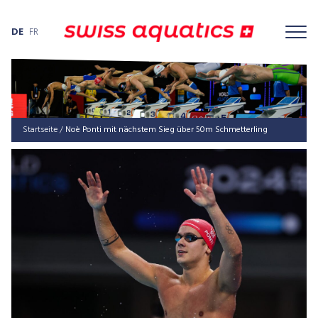
DE
FR
Startseite
/
Noè Ponti mit nächstem Sieg über 50m Schmetterling