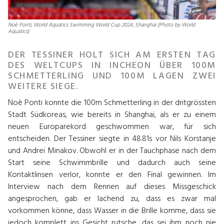
Noè Ponti, World Aquatics Swimming World Cup 2024, Shanghai (Photo by World
Aquatics)
DER TESSINER HOLT SICH AM ERSTEN TAG
DES WELTCUPS IN INCHEON ÜBER 100M
SCHMETTERLING UND 100M LAGEN ZWEI
WEITERE SIEGE.
Noè Ponti konnte die 100m Schmetterling in der dritgrössten
Stadt Südkoreas, wie bereits in Shanghai, als er zu einem
neuen Europarekord geschwommen war, für sich
entscheiden. Der Tessiner siegte in 48.81s vor Nils Korstanje
und Andrei Minakov. Obwohl er in der Tauchphase nach dem
Start seine Schwimmbrille und dadurch auch seine
Kontaktlinsen verlor, konnte er den Final gewinnen. Im
Interview nach dem Rennen auf dieses Missgeschick
angesprochen, gab er lachend zu, dass es zwar mal
vorkommen könne, dass Wasser in die Brille komme, dass sie
jedoch komplett ins Gesicht rutsche, das sei ihm noch nie