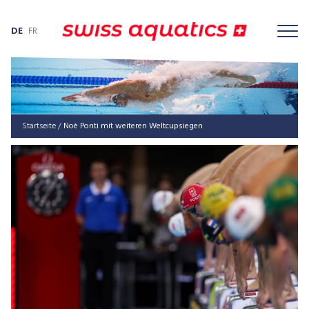
DE
FR
Startseite
/
Noè Ponti mit weiteren Weltcupsiegen