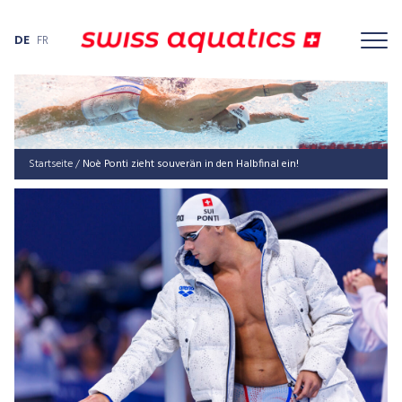
DE
FR
Startseite
/
Noè Ponti zieht souverän in den Halbfinal ein!