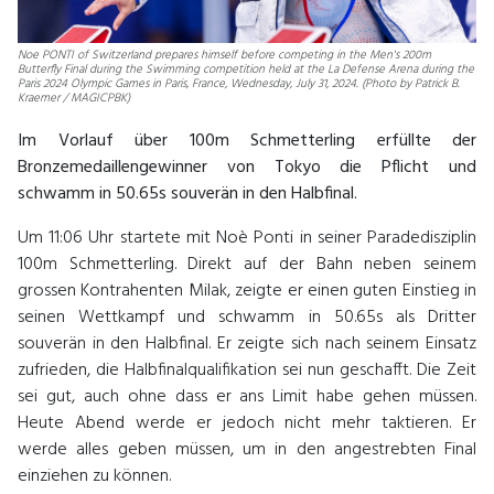
Noe PONTI of Switzerland prepares himself before competing in the Men's 200m
Butterfly Final during the Swimming competition held at the La Defense Arena during the
Paris 2024 Olympic Games in Paris, France, Wednesday, July 31, 2024. (Photo by Patrick B.
Kraemer / MAGICPBK)
Im Vorlauf über 100m Schmetterling erfüllte der
Bronzemedaillengewinner von Tokyo die Pflicht und
schwamm in 50.65s souverän in den Halbfinal.
Um 11:06 Uhr startete mit Noè Ponti in seiner Paradedisziplin
100m Schmetterling. Direkt auf der Bahn neben seinem
grossen Kontrahenten Milak, zeigte er einen guten Einstieg in
seinen Wettkampf und schwamm in 50.65s als Dritter
souverän in den Halbfinal. Er zeigte sich nach seinem Einsatz
zufrieden, die Halbfinalqualifikation sei nun geschafft. Die Zeit
sei gut, auch ohne dass er ans Limit habe gehen müssen.
Heute Abend werde er jedoch nicht mehr taktieren. Er
werde alles geben müssen, um in den angestrebten Final
einziehen zu können.