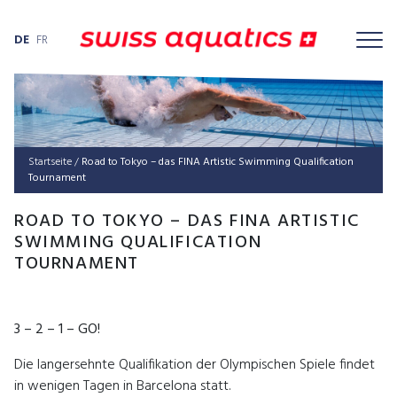
DE
FR
Startseite
/
Road to Tokyo – das FINA Artis­tic Swim­ming Qua­li­fi­ca­ti­on
Tournament
ROAD TO TOKYO – DAS FINA ARTISTIC
SWIMMING QUALIFICATION
TOURNAMENT
3 – 2 – 1 – GO!
Die langersehnte Qualifikation der Olympischen Spiele findet
in wenigen Tagen in Barcelona statt.