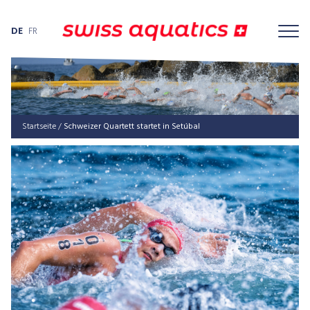
DE
FR
Startseite
/
Schweizer Quartett startet in Setúbal