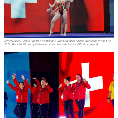
Ixchel Höner & Anna-Sophia Aeschbacher, World Aquatics Artistic Swimming World Cup
2026, Medellin (Photo by Federacion Colombiana de Natacio/ World Aquatics)