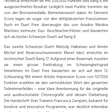
Technical erreichten sie mit 254.3350 Punkten und Rang 4 ein
ausgezeichnetes Resultat. Lediglich zwei Punkte trennten sie
von der Bronzemedaille. Bemerkenswert dabei: Im Element
Score lagen sie sogar vor den drittplatzierten Französinnen.
Auch im Duet Free überzeugte das von Ariadna Medina
Martinez betreute Duo Aeschbacher/Höner und klassierten
sich als bestes Schweizer Duett auf Rang 8.
Das zweite Schweizer Duett Melody Halbeisen und Aimée
Michel (mit Reserveschwimmerin Meret Isler) erreichte im
technischen Duett Rang 17. Aufgrund einer Basemark mussten
sie einen grosse Punktabzug im Schwierigkeitsgrad
hinnehmen. Im Duet Free klassierten sie sich auf dem 12.
Schlussrang. Mit einem Artistic Impression Score von 121.7250
Punkten erzielten sie den viertstärksten Wert des gesamten
Teilnehmerfeldes – eine klare Anerkennung für die originelle
und ausdrucksstarke Choreografie und dessen Darbietung.
Die Handschrift ihrer Trainerin Francesca Zampieri, bekannt für
kreative und innovative Programme, war deutlich erkennbar