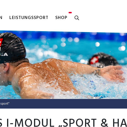
N
LEISTUNGSSPORT
SHOP
sport”
S I-MODUL „SPORT & H