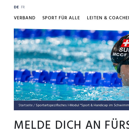
DE
FR
VERBAND
SPORT FÜR ALLE
LEITEN & COACHE
Startseite
/
Sportartspezifisches I-Modul “Sport & Handicap im Schwimm
MELDE DICH AN FÜR