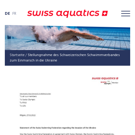
DE
FR
Startseite
/
Stel­lung­nah­me des Schwei­ze­ri­schen Schwimm­ver­ban­des
zum Ein­marsch in die Ukraine