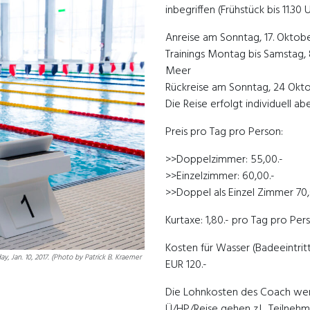
inbegriffen (Frühstück bis 11.30 U
Anreise am Sonntag, 17. Oktob
Trainings Montag bis Samstag, 
Meer
Rückreise am Sonntag, 24 Okt
Die Reise erfolgt individuell a
Preis pro Tag pro Person:
>>Doppelzimmer: 55,00.-
>>Einzelzimmer: 60,00.-
>>Doppel als Einzel Zimmer 70,
Kurtaxe: 1,80.- pro Tag pro Per
Kosten für Wasser (Badeeintrit
, Jan. 10, 2017. (Photo by Patrick B. Kraemer
EUR 120.-
Die Lohnkosten des Coach we
Ü/HP/Reise gehen z.L. Teilnehm