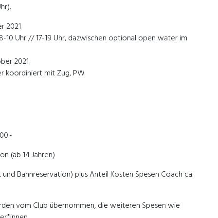
hr).
er 2021
8-10 Uhr // 17-19 Uhr, dazwischen optional open water im
ober 2021
ber koordiniert mit Zug, PW
00.-
son (ab 14 Jahren)
t und Bahnreservation) plus Anteil Kosten Spesen Coach ca.
rden vom Club übernommen, die weiteren Spesen wie
er*innen.