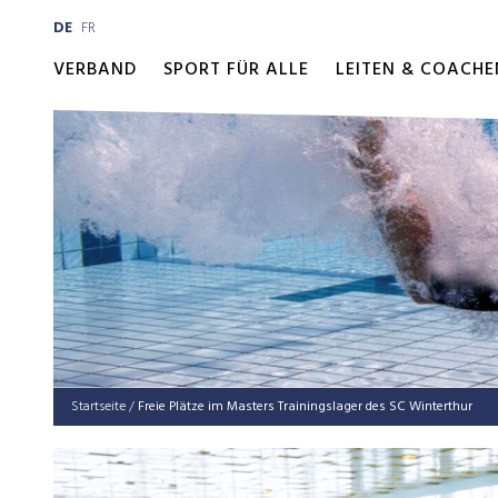
DE
FR
VERBAND
SPORT FÜR ALLE
LEITEN & COACHE
Startseite
/
Freie Plät­ze im Mas­ters Trai­nings­la­ger des SC Winterthur