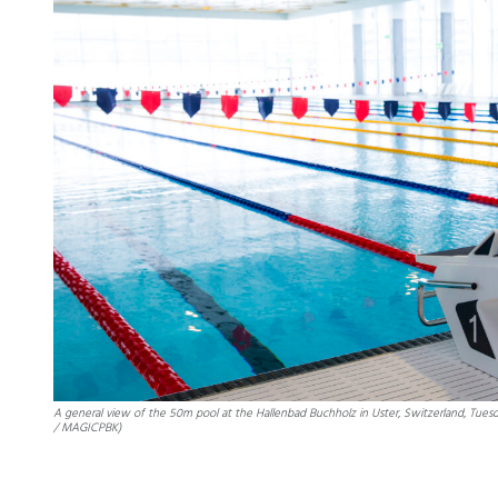
A general view of the 50m pool at the Hallenbad Buchholz in Uster, Switzerland, Tuesday
/ MAGICPBK)