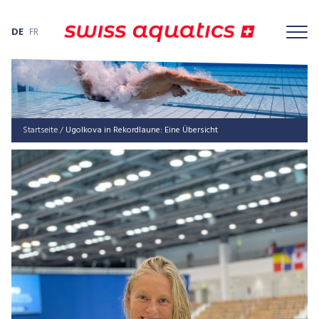
DE
FR
Startseite
/
Ugol­ko­va in Rekord­lau­ne: Eine Übersicht