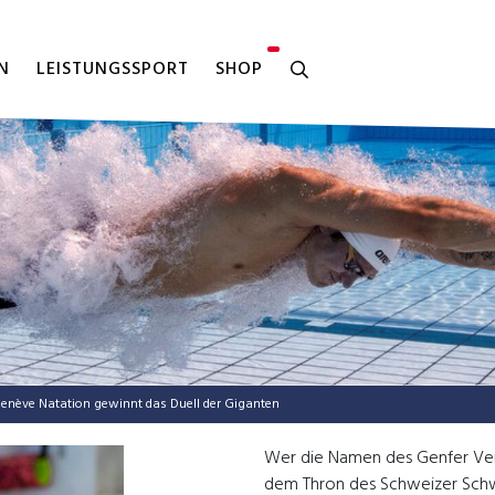
N
LEISTUNGSSPORT
SHOP
Genè­ve Nata­ti­on gewinnt das Duell der Giganten
Wer die Namen des Genfer Verei
dem Thron des Schweizer Schw