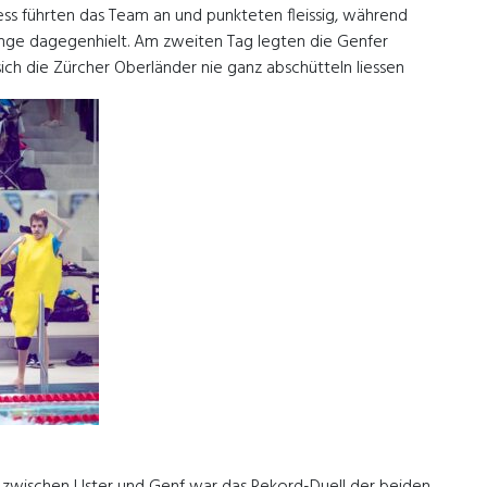
ess führten das Team an und punkteten fleissig, während
lange dagegenhielt. Am zweiten Tag legten die Genfer
ch die Zürcher Oberländer nie ganz abschütteln liessen
tät zwischen Uster und Genf war das Rekord-Duell der beiden