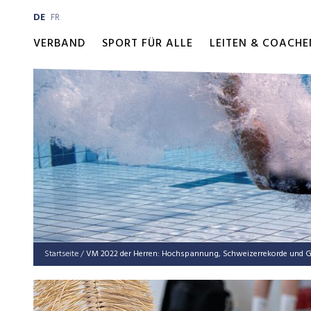
DE
FR
VERBAND
SPORT FÜR ALLE
LEITEN & COACHE
Startseite
/
VM 2022 der Her­ren: Hoch­span­nung, Schweiz­erre­kor­de und 