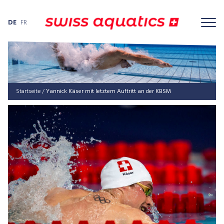
DE
FR
Startseite
/
Yan­nick Käser mit letz­tem Auf­tritt an der KBSM