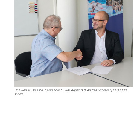
Dr. Ewen A.Cameron, co-president Swiss Aquatics & Andrea Guglielmo, CEO CHRIS
sports