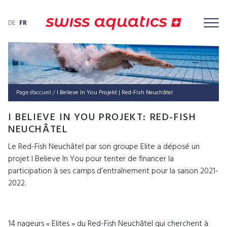
DE
FR
Page d'accueil
/
I Belie­ve In You Pro­jekt | Red-Fish Neuchâtel
I BELIEVE IN YOU PROJEKT: RED-FISH
NEUCHÂTEL
Le Red-Fish Neuchâtel par son groupe Elite a déposé un
projet I Believe In You pour tenter de financer la
participation à ses camps d’entraînement pour la saison 2021-
2022.
14 nageurs « Elites » du Red-Fish Neuchâtel qui cherchent à