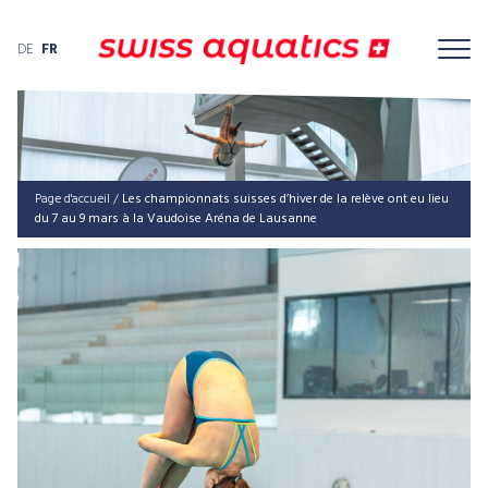
DE
FR
Page d'accueil
/
Les championnats suisses d’hiver de la relève ont eu lieu
du 7 au 9 mars à la Vaudoise Aréna de Lausanne