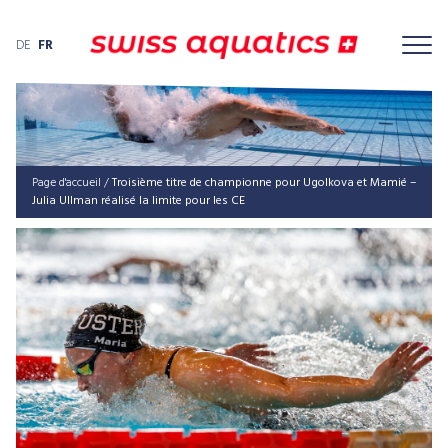
DE
FR
Page d'accueil
/
Troi­siè­me tit­re de cham­pion­ne pour Ugol­ko­va et Mamié –
Julia Ull­man réa­li­sé la limi­te pour les CE