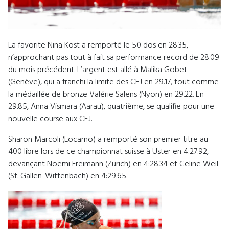
La favorite Nina Kost a remporté le 50 dos en 28.35,
n’approchant pas tout à fait sa performance record de 28.09
du mois précédent. L’argent est allé à Malika Gobet
(Genève), qui a franchi la limite des CEJ en 29.17, tout comme
la médaillée de bronze Valérie Salens (Nyon) en 29.22. En
29.85, Anna Vismara (Aarau), quatrième, se qualifie pour une
nouvelle course aux CEJ.
Sharon Marcoli (Locarno) a remporté son premier titre au
400 libre lors de ce championnat suisse à Uster en 4:27.92,
devançant Noemi Freimann (Zurich) en 4:28.34 et Celine Weil
(St. Gallen-Wittenbach) en 4:29.65.