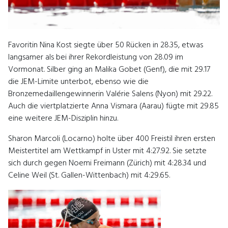
Favoritin Nina Kost siegte über 50 Rücken in 28.35, etwas
langsamer als bei ihrer Rekordleistung von 28.09 im
Vormonat. Silber ging an Malika Gobet (Genf), die mit 29.17
die JEM-Limite unterbot, ebenso wie die
Bronzemedaillengewinnerin Valérie Salens (Nyon) mit 29.22.
Auch die viertplatzierte Anna Vismara (Aarau) fügte mit 29.85
eine weitere JEM-Disziplin hinzu.
Sharon Marcoli (Locarno) holte über 400 Freistil ihren ersten
Meistertitel am Wettkampf in Uster mit 4:27.92. Sie setzte
sich durch gegen Noemi Freimann (Zürich) mit 4:28.34 und
Celine Weil (St. Gallen-Wittenbach) mit 4:29.65.