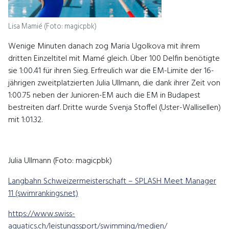
Lisa Mamié (Foto: magicpbk)
Wenige Minuten danach zog Maria Ugolkova mit ihrem
dritten Einzeltitel mit Mamé gleich. Über 100 Delfin benötigte
sie 1:00.41 für ihren Sieg. Erfreulich war die EM-Limite der 16-
jährigen zweitplatzierten Julia Ullmann, die dank ihrer Zeit von
1:00.75 neben der Junioren-EM auch die EM in Budapest
bestreiten darf. Dritte wurde Svenja Stoffel (Uster-Wallisellen)
mit 1:01.32.
Julia Ullmann (Foto: magicpbk)
Langbahn Schweizermeisterschaft – SPLASH Meet Manager
11 (swimrankings.net)
https://www.swiss-
aquatics.ch/leistungssport/swimming/medien/