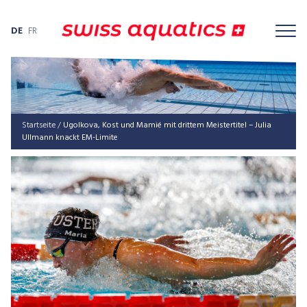
DE
FR
Startseite
/
Ugol­ko­va, Kost und Mamié mit drit­tem Meis­ter­ti­tel – Julia
Ull­mann knackt EM-Limite