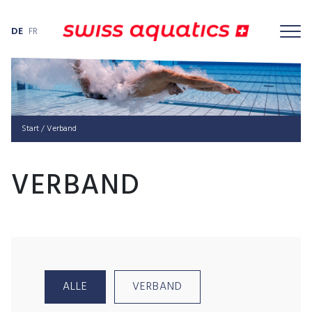
DE
FR
Start
/ Verband
VERBAND
ALLE
VERBAND