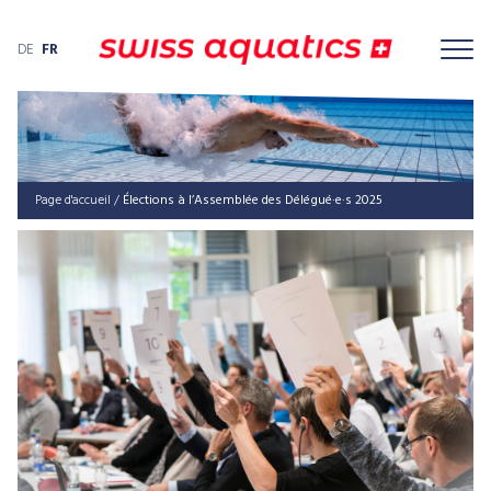
DE
FR
Page d'accueil
/
Élections à l’Assemblée des Délégué·e·s 2025