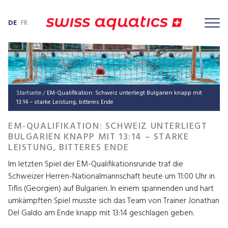
DE
FR
Startseite
/
EM-Qualifikation: Schweiz unterliegt Bulgarien knapp mit
13:14 – starke Leistung, bitteres Ende
EM-QUALIFIKATION: SCHWEIZ UNTERLIEGT
BULGARIEN KNAPP MIT 13:14 – STARKE
LEISTUNG, BITTERES ENDE
Im letzten Spiel der EM-Qualifikationsrunde traf die
Schweizer Herren-Nationalmannschaft heute um 11:00 Uhr in
Tiflis (Georgien) auf Bulgarien. In einem spannenden und hart
umkämpften Spiel musste sich das Team von Trainer Jonathan
Del Galdo am Ende knapp mit 13:14 geschlagen geben.