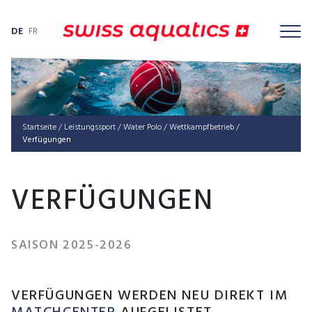
DE
FR
Startseite
/
Leis­tungs­sport
/
Water Polo
/
Wett­kampf­be­trieb
/
Verfügungen
VERFÜGUNGEN
SAISON 2025-2026
VERFÜGUNGEN WERDEN NEU DIREKT IM