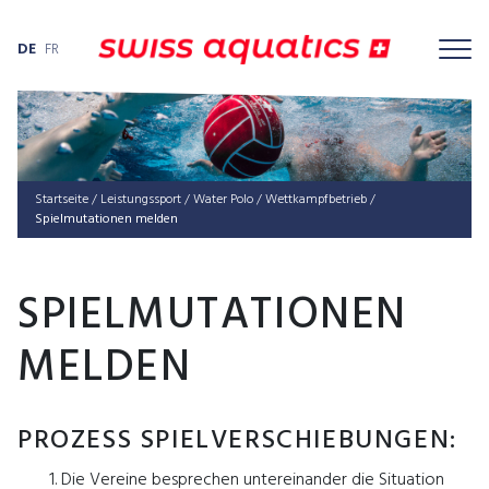
DE
FR
Startseite
/
Leis­tungs­sport
/
Water Polo
/
Wett­kampf­be­trieb
/
Spielmutationen melden
SPIELMUTATIONEN
MELDEN
PROZESS SPIELVERSCHIEBUNGEN:
Die Vereine besprechen untereinander die Situation