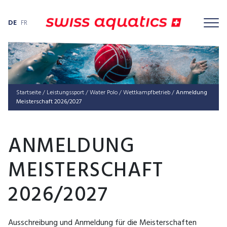
DE
FR
Startseite
/
Leis­tungs­sport
/
Water Polo
/
Wett­kampf­be­trieb
/
Anmeldung
Meisterschaft 2026/2027
ANMELDUNG
MEISTERSCHAFT
2026/2027
Ausschreibung und Anmeldung für die Meisterschaften