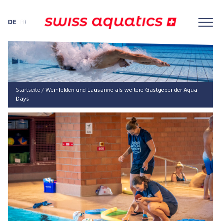
DE
FR
Startseite
/
Weinfelden und Lausanne als weitere Gastgeber der Aqua
Days